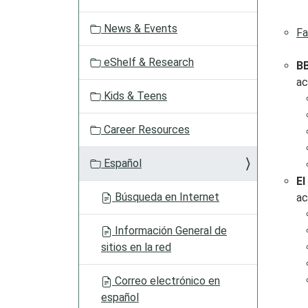
a
t
News & Events
Fa
i
o
eShelf & Research
B
n
ac
Kids & Teens
Career Resources
Español
El
Búsqueda en Internet
ac
Información General de
sitios en la red
Correo electrónico en
español