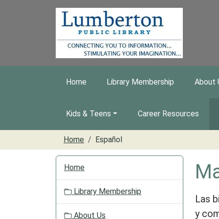
Skip to main content
Home
Library Membership
About 
Kids & Teens
Career Resources
Home
Español
N
Ma
Home
a
v
Library Membership
i
Las b
g
y com
About Us